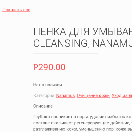
Показать все
ПЕНКА ДЛЯ УМЫВА
CLEANSING, NANAM
290.00
Р
Нет в наличии
Категории:
Nanamus
,
Очищение кожи
,
Уход за 
Описание
Глубоко проникает в поры, удаляет избыток ко
составе оказывает регенерирующее действие, у
разглаживанию кожи, уменьшению пор, кожа вы