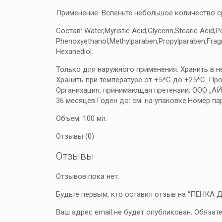
Применение: Вспеньте небольшое количество ср
Состав: Water,Myristic Acid,Glycerin,Stearic Acid
Phenoxyethanol,Methylparaben,Propylparaben,Fragran
Hexanediol.
Только для наружного применения. Хранить в н
Хранить при температуре от +5*С до +25*С. Про
Органихация, принимающая претензии: ООО „АЙКО
36 месяцев.Годен до: см. на упаковке.Номер пар
Объем: 100 мл.
Отзывы (0)
Отзывы
Отзывов пока нет.
Будьте первым, кто оставил отзыв на “ПЕН
Ваш адрес email не будет опубликован.
Обязат