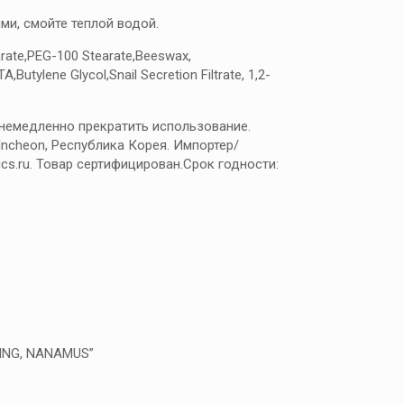
ми, смойте теплой водой.
earate,PEG-100 Stearate,Beeswax,
utylene Glycol,Snail Secretion Filtrate, 1,2-
 немедленно прекратить использование.
 Incheon, Республика Корея. Импортер/
cs.ru. Товар сертифицирован.Срок годности:
ING, NANAMUS”