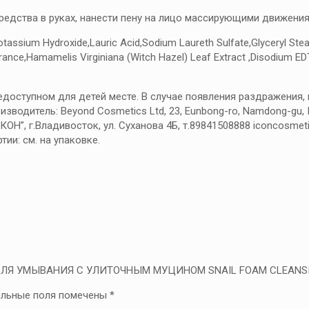
едства в руках, нанести пену на лицо массирующими движения
,Potassium Hydroxide,Lauric Acid,Sodium Laureth Sulfate,Glyceryl St
ce,Hamamelis Virginiana (Witch Hazel) Leaf Extract ,Disodium EDTA,B
едоступном для детей месте. В случае появления раздражения,
изводитель: Beyond Cosmetics Ltd, 23, Eunbong-ro, Namdong-gu,
Н”, г.Владивосток, ул. Суханова 4Б, т.89841508888 iconcosmeti
тии: см. на упаковке.
КА ДЛЯ УМЫВАНИЯ С УЛИТОЧНЫМ МУЦИНОМ SNAIL FOAM CLEANS
ельные поля помечены
*