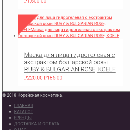
1,500.00
Р
Маска для лица гидрогелевая с
экстрактом болгарской розы
RUBY & BULGARIAN ROSE, KOELF
220.00
185.00
Р
Р
© 2018 Корейская косметика.
ГЛАВНАЯ
КАТАЛОГ
БРЕНДЫ
ДОСТАВКА И ОПЛАТА