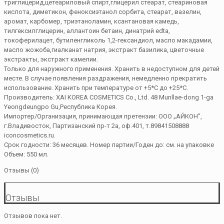
триглицерид,цетеариловый спирт,глицерил стеарат, стеариновая
кислота, диметикон, феноксиэтанол сорбита, стеарат, вазелин,
аромат, карбомер, триэтаноламин, ксантановая камедь,
тилгексилглицерин, аллантоин бетаин, динатрий edta,
токоферилацет, бутиленгликоль 1,2-гександиол, масло макадамии,
масло жожоба,гиалканат натрия, экстракт базилика, цветочные
экстракты, экстракт камелии.
Только для наружного применения. Хранить в недоступном для детей
месте. В случае появления раздражения, немедленно прекратить
использование. Хранить при температуре от +5*С до +25*С.
Производитель: XAI KOREA COSMETICS Co., Ltd. 48 Munllae-dong 1-ga
Yeongdeungpo Gu,Республика Корея.
Импортер/Организация, принимающая претензии: ООО „АЙКОН”,
г.Владивосток, Партизанский пр-т 2а, оф.401, т.89841508888
iconcosmetics.ru.
Срок годности: 36 месяцев. Номер партии/Годен до: см. на упаковке
Объем: 550 мл.
Отзывы (0)
Отзывы
Отзывов пока нет.