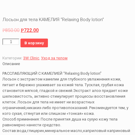
Лосьон для тела КАМЕЛИЯ “Relaxing Body lotion”
850.00
722.00
Р
Р
Количество
В корзину
Категории:
3W Clinic
,
Уход за телом
Описание
РАССЛАБЛЯЮЩИЙ С КАМЕЛИЕЙ “Relaxing Body lotion”
Лосьон с экстрактом камелии для глубокого увлажнения кожи,
питает и бережно ухаживает за кожей тела. Тусклая, грубая кожа
становится мягкой, гладкой и свежей.Экстракт алоэ придает коже
шелковистость, активно стимулирует процессы восстановления
клеток. Лосьон для тела не имеет ни возрастных
ограничений,никаких-либо противопоказаний. Рекомендуется тем, у
кого сухая, стянутая или слишком «тонкая» кожа.
Способ применения: После принятия душа на сухую кожу тела
равномерно нанести средство.
Состав:вода,глицерин,минеральное масло,каприловый каприновый