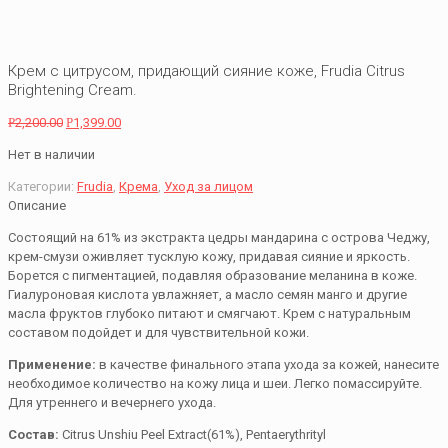
Крем с цитрусом, придающий сияние коже, Frudia Citrus
Brightening Cream.
Р
2,200.00
Р
1,399.00
Нет в наличии
Категории:
Frudia
,
Крема
,
Уход за лицом
Описание
Состоящий на 61% из экстракта цедры мандарина с острова Чеджу,
крем-смузи оживляет тусклую кожу, придавая сияние и яркость.
Борется с пигментацией, подавляя образование меланина в коже.
Гиалуроновая кислота увлажняет, а масло семян манго и другие
масла фруктов глубоко питают и смягчают. Крем с натуральным
составом подойдет и для чувствительной кожи.
Применение:
в качестве финального этапа ухода за кожей, нанесите
необходимое количество на кожу лица и шеи. Легко помассируйте.
Для утреннего и вечернего ухода.
Состав
:
Citrus Unshiu Peel Extract(61%), Pentaerythrityl