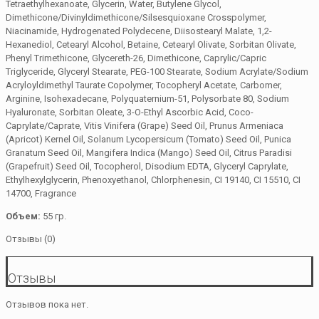
Tetraethylhexanoate, Glycerin, Water, Butylene Glycol,
Dimethicone/Divinyldimethicone/Silsesquioxane Crosspolymer,
Niacinamide, Hydrogenated Polydecene, Diisostearyl Malate, 1,2-
Hexanediol, Cetearyl Alcohol, Betaine, Cetearyl Olivate, Sorbitan Olivate,
Phenyl Trimethicone, Glycereth-26, Dimethicone, Caprylic/Capric
Triglyceride, Glyceryl Stearate, PEG-100 Stearate, Sodium Acrylate/Sodium
Acryloyldimethyl Taurate Copolymer, Tocopheryl Acetate, Carbomer,
Arginine, Isohexadecane, Polyquaternium-51, Polysorbate 80, Sodium
Hyaluronate, Sorbitan Oleate, 3-O-Ethyl Ascorbic Acid, Coco-
Caprylate/Caprate, Vitis Vinifera (Grape) Seed Oil, Prunus Armeniaca
(Apricot) Kernel Oil, Solanum Lycopersicum (Tomato) Seed Oil, Punica
Granatum Seed Oil, Mangifera Indica (Mango) Seed Oil, Citrus Paradisi
(Grapefruit) Seed Oil, Tocopherol, Disodium EDTA, Glyceryl Caprylate,
Ethylhexylglycerin, Phenoxyethanol, Chlorphenesin, CI 19140, CI 15510, CI
14700, Fragrance
Объем:
55 гр.
Отзывы (0)
Отзывы
Отзывов пока нет.