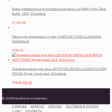
Крем универсальный питательный масло ши Milky Piggy Shea
Butter 100%, Elizavecca
Р
1,000.00
Пенка для умывания с углем CHARCOAL FOAM CLEANSING
(NANAMUS)
Р
290.00
Тканевая маска для лица ЦЕНТЕЛЛА CENTELLA ASIATICA DEEP
POWER Ringer mask pack, Elizavecca
Р
75.00
Р
53.00
© 2018 Корейская косметика.
ГЛАВНАЯ
КАТАЛОГ
БРЕНДЫ
ДОСТАВКА И ОПЛАТА
О НАС
КОНТАКТЫ