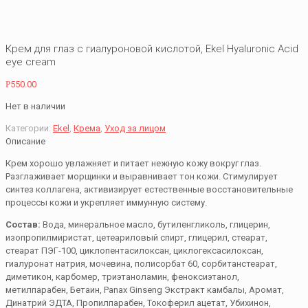
Крем для глаз с гиалуроновой кислотой, Ekel Hyaluronic Acid
eye cream
Р
550.00
Нет в наличии
Категории:
Ekel
,
Крема
,
Уход за лицом
Описание
Крем хорошо увлажняет и питает нежную кожу вокруг глаз.
Разглаживает морщинки и выравнивает тон кожи. Стимулирует
синтез коллагена, активизирует естественные восстановительные
процессы кожи и укрепляет иммунную систему.
Состав:
Вода, минеральное масло, бутиленгликоль, глицерин,
изопропилмиристат, цетеариловый спирт, глицерил, стеарат,
стеарат ПЭГ-100, циклопентасилоксан, циклогексасилоксан,
гиалуронат натрия, мочевина, полисорбат 60, сорбитанстеарат,
диметикон, карбомер, триэтаноламин, феноксиэтанол,
метилпарабен, Бетаин, Panax Ginseng Экстракт камбалы, Аромат,
Динатрий ЭДТА, Пропилпарабен, Токоферил ацетат, Убихинон,