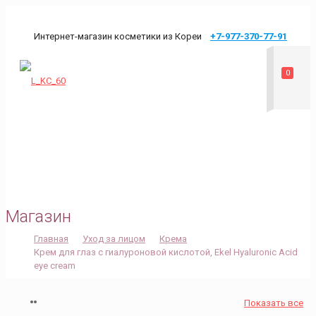
Интернет-магазин косметики из Кореи
+7-977-370-77-91
0
mykoreaodin@mail.ru
Магазин
Главная
Уход за лицом
Крема
Крем для глаз с гиалуроновой кислотой, Ekel Hyaluronic Acid
eye cream
Показать все