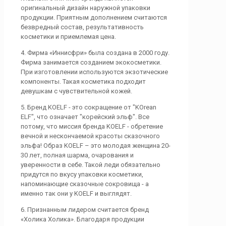
оригинальный дизайн наружной упаковки
продукции. Приятным дополнением считаются
безвредный состав, результативность
косметики и приемлемая цена.
4. Фирма «Иннисфри» была создана в 2000 году.
Фирма занимается созданием экокосметики.
При изготовлении используются экзотические
компоненты. Такая косметика подходит
девушкам с чувствительной кожей.
5. Бренд KOELF - это сокращение от "KOrean
ELF", что означает "корейский эльф". Все
потому, что миссия бренда KOELF - обретение
вечной и нескончаемой красоты сказочного
эльфа! Образ KOELF – это молодая женщина 20-
30 лет, полная шарма, очарования и
уверенности в себе. Такой леди обязательно
придутся по вкусу упаковки косметики,
напоминающие сказочные сокровища - а
именно так они у KOELF и выглядят.
6. Признанным лидером считается бренд
«Холика Холика». Благодаря продукции