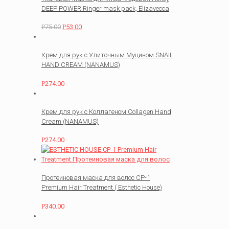
DEEP POWER Ringer mask pack, Elizavecca
Р
75.00
Р
53.00
Крем для рук с Улиточным Муцином SNAIL
HAND CREAM (NANAMUS)
Р
274.00
Крем для рук с Коллагеном Collagen Hand
Cream (NANAMUS)
Р
274.00
Протеиновая маска для волос СР-1
Premium Hair Treatment ( Esthetic House)
Р
340.00