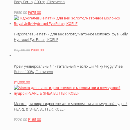
Body Scrub, 300 гр, Elizavecca
Р
850.00
Р
675.00
Гидрогелевые патчи для век золото/маточное молочко Royal Jelly
Hydrogel Eye Patch, KOELF
Р
1,100.00
Р
890.00
Крем универсальный питательный масло ши Milky Piggy Shea
Butter 100%, Elizavecca
Р
1,000.00
Маска для лица гидрогелевая с маслом ши и жемчужной пудрой
PEARL & SHEA BUTTER, KOELF
Р
220.00
Р
185.00