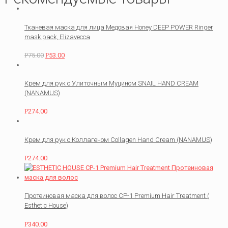
Тканевая маска для лица Медовая Honey DEEP POWER Ringer
mask pack, Elizavecca
Р
75.00
Р
53.00
Крем для рук с Улиточным Муцином SNAIL HAND CREAM
(NANAMUS)
Р
274.00
Крем для рук с Коллагеном Collagen Hand Cream (NANAMUS)
Р
274.00
Протеиновая маска для волос СР-1 Premium Hair Treatment (
Esthetic House)
Р
340.00