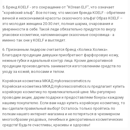
5. Бренд KOELF - это сокращение от "KOrean ELF", что означает
"корейский эльф". Все потому, что миссия бренда KOELF - обретение
вечной и нескончаемой красоты сказочного эльфа! Образ KOELF –
это молодая женщина 20-30 лет, полная шарма, очарования и
уверенности в себе. Такой леди обязательно придутся по вкусу
упаковки косметики, напоминающие сказочные сокровища - а
именно так они у KOELF и выглядят.
6. Признанным лидером считается бренд «Холика Холика».
Благодаря продукции девушки приобретают фарфоровую кожу,
нежные губки и идеальный контур лица. Кроме декоративной
продукции производитель занимается изготовлением средств по
уходу за кожей, волосами и телом.
Корейская косметика МКАД mykoreacosmetics.ru
Корейская косметика МКАД mykoreacosmetics.ru предлагает купить
корейскую косметику по привлекательной цене. Мы регулярно
проводим акции, дарим подарки и предоставляем бонусы каждому
нашему покупателю. Если вам надо купить корейскую косметику, то
вы сделали правильный выбор! Осталось только пройтись по
полкам нашего интернет-магазина и не потеряться в чрезмерном
многообразии уходовых, лечебных и декоративных косметических
средств! Будьте счастливы, красивы и здоровы!