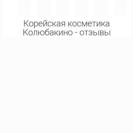
Корейская косметика
Колюбакино - отзывы
Esthetic House CP-1
Daily Moisture
Natural Shampoo.
Отличный шампунь
по демократичной
цене. Довольна
знакомством с ним и
рада полученному