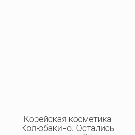
ROYAL JELLY MASK,
KOELF. Просто
супер! Кожа стала
подтянутой, мелкие
морщинки
разгладились.
Советую
попробовать тем,
кому за 30.
Маргарита
Корейская косметика
Колюбакино. Остались