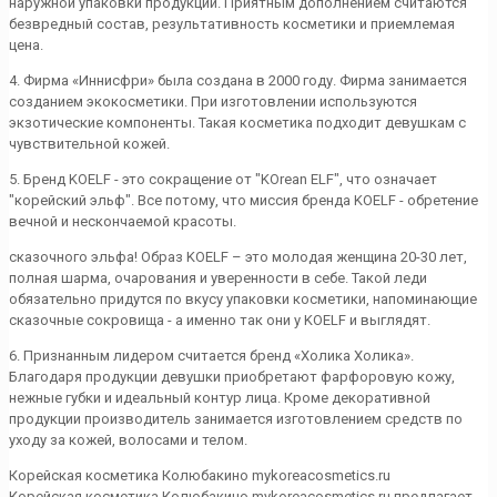
наружной упаковки продукции. Приятным дополнением считаются
безвредный состав, результативность косметики и приемлемая
цена.
4. Фирма «Иннисфри» была создана в 2000 году. Фирма занимается
созданием экокосметики. При изготовлении используются
экзотические компоненты. Такая косметика подходит девушкам с
чувствительной кожей.
5. Бренд KOELF - это сокращение от "KOrean ELF", что означает
"корейский эльф". Все потому, что миссия бренда KOELF - обретение
вечной и нескончаемой красоты.
сказочного эльфа! Образ KOELF – это молодая женщина 20-30 лет,
полная шарма, очарования и уверенности в себе. Такой леди
обязательно придутся по вкусу упаковки косметики, напоминающие
сказочные сокровища - а именно так они у KOELF и выглядят.
6. Признанным лидером считается бренд «Холика Холика».
Благодаря продукции девушки приобретают фарфоровую кожу,
нежные губки и идеальный контур лица. Кроме декоративной
продукции производитель занимается изготовлением средств по
уходу за кожей, волосами и телом.
Корейская косметика Колюбакино mykoreacosmetics.ru
Корейская косметика Колюбакино mykoreacosmetics.ru предлагает