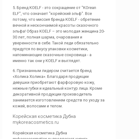
5. Бренд KOELF - это сокращение от "KOrean
ELF", что означает "корейский эльф". Все
потому, что миссия бренда KOELF - обретение
вечной и нескончаемой красоты сказочного
эльфа! Образ KOELF – это молодая женщина 20-
30 лет, полная шарма, очарования и
уверенности в себе. Такой леди обязательно
придутся по вкусу упаковки косметики,
напоминающие сказочные сокровища - а
именно так они у KOELF и выглядят.
6. Признанным лидером считается бренд
«Холика Холика». Благодаря продукции
девушки приобретают фарфоровую кожу,
нежные губки и идеальный контур лица. Кроме
декоративной продукции производитель
занимается изготовлением средств по уходу за
кожей, волосами и телом.
Корейская косметика Дубна
mykoreacosmetics.ru
Корейская косметика Дубна
mykoreacosmetics.ru предлагает купить