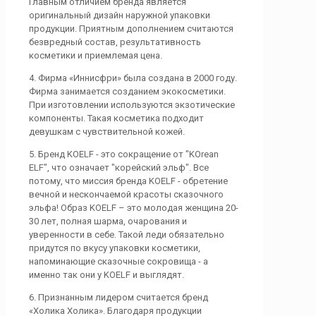
Главным отличием бренда является
оригинальный дизайн наружной упаковки
продукции. Приятным дополнением считаются
безвредный состав, результативность
косметики и приемлемая цена.
4. Фирма «Иннисфри» была создана в 2000 году.
Фирма занимается созданием экокосметики.
При изготовлении используются экзотические
компоненты. Такая косметика подходит
девушкам с чувствительной кожей.
5. Бренд KOELF - это сокращение от "KOrean
ELF", что означает "корейский эльф". Все
потому, что миссия бренда KOELF - обретение
вечной и нескончаемой красоты сказочного
эльфа! Образ KOELF – это молодая женщина 20-
30 лет, полная шарма, очарования и
уверенности в себе. Такой леди обязательно
придутся по вкусу упаковки косметики,
напоминающие сказочные сокровища - а
именно так они у KOELF и выглядят.
6. Признанным лидером считается бренд
«Холика Холика». Благодаря продукции