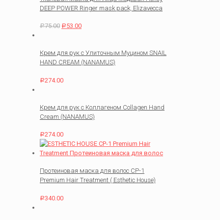
DEEP POWER Ringer mask pack, Elizavecca
75.00
53.00
Р
Р
Крем для рук с Улиточным Муцином SNAIL
HAND CREAM (NANAMUS)
274.00
Р
Крем для рук с Коллагеном Collagen Hand
Cream (NANAMUS)
274.00
Р
Протеиновая маска для волос СР-1
Premium Hair Treatment ( Esthetic House)
340.00
Р