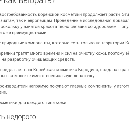
- как выбрать?
 востребованность корейской косметики продолжает расти. Эт
азиатам, так и европейцам. Проведенные исследования доказал
поскольку у азиатов красота тесно связана со здоровьем. Поп
а с ее преимуществами.
е природные компоненты, которые есть только на территории К
реянки тратят много времени и сил на очистку кожи, поэтому 
ы на разработку очищающих средств.
 предлагает наш Корейская косметика Бородино, создана с ра
ны в комплекте имеют специальную лопаточку.
 производители напрямую покупают главные компоненты у изгот
ене.
осметики для каждого типа кожи.
ть недорого