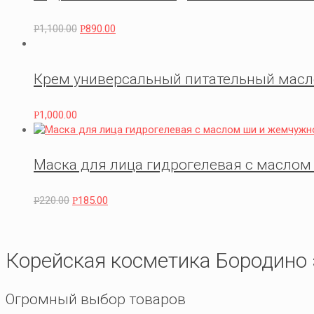
1,100.00
890.00
Р
Р
Крем универсальный питательный масло ш
1,000.00
Р
Маска для лица гидрогелевая с маслом
220.00
185.00
Р
Р
Корейская косметика Бородино 
Огромный выбор товаров