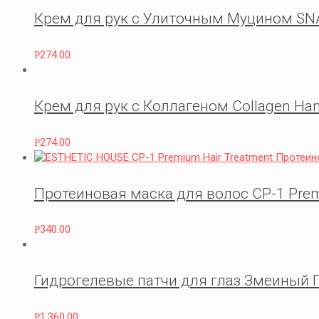
Крем для рук с Улиточным Муцином S
274.00
Р
Крем для рук с Коллагеном Collagen H
274.00
Р
Протеиновая маска для волос СР-1 Premi
340.00
Р
Гидрогелевые патчи для глаз Змеиный Пе
1,360.00
Р